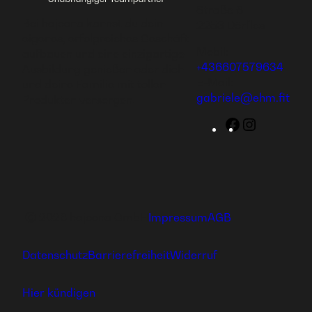
Straße 6
Bei hajoona kannst du dein
2253 Dörfles
eigenes, erfolgreiches Geschäft
Mobil:
aufbauen und eine einzigartige
+436607579634
Ausbildung genießen oder dich
E-Mail:
und deine Familie mit tollen
gabriele@ehm.fit
Produkten versorgen.
Facebook
Instagram
Ⓒ 2026 hajoona GmbH
Impressum
AGB
Datenschutz
Barrierefreiheit
Widerruf
Hier kündigen