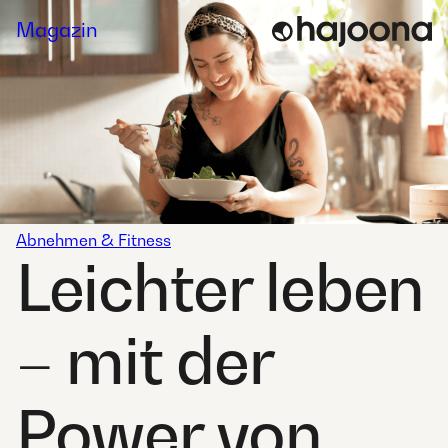
Skip
Magazin
to
content
Abnehmen & Fitness
Leichter leben
– mit der
Power von