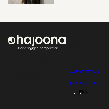
Gabriele Ehm
Gänserndorfer
Straße 6
Bei hajoona kannst du dein
2253 Dörfles
eigenes, erfolgreiches Geschäft
Mobil:
aufbauen und eine einzigartige
+436607579634
Ausbildung genießen oder dich
E-Mail:
und deine Familie mit tollen
gabriele@ehm.fit
Produkten versorgen.
Facebook
Instagram