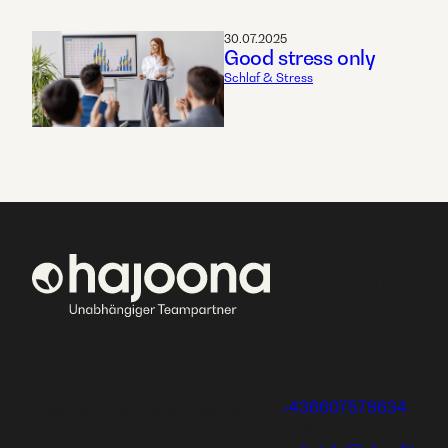
30.07.2025
Good stress only
Schlaf & Stress
Gabriele Ehm
Gänserndorfer
Straße 6
Bei hajoona kannst du dein
2253 Dörfles
eigenes, erfolgreiches Geschäft
Mobil:
aufbauen und eine einzigartige
+436607579634
Ausbildung genießen oder dich
E-Mail:
und deine Familie mit tollen