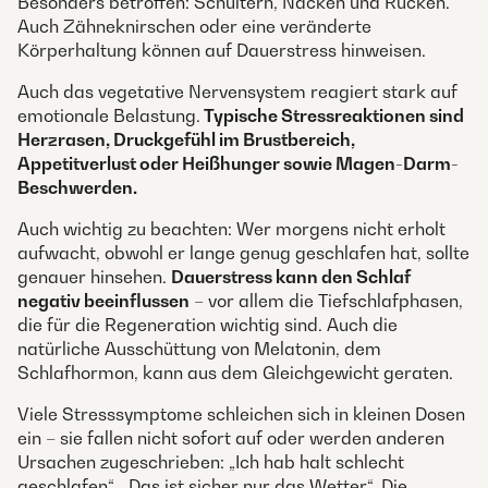
Besonders betroffen: Schultern, Nacken und Rücken.
Auch Zähneknirschen oder eine veränderte
Körperhaltung können auf Dauerstress hinweisen.
Auch das vegetative Nervensystem reagiert stark auf
emotionale Belastung.
Typische Stressreaktionen sind
Herzrasen, Druckgefühl im Brustbereich,
Appetitverlust oder Heißhunger sowie Magen-Darm-
Beschwerden.
Auch wichtig zu beachten: Wer morgens nicht erholt
aufwacht, obwohl er lange genug geschlafen hat, sollte
genauer hinsehen.
Dauerstress kann den Schlaf
negativ beeinflussen
– vor allem die Tiefschlafphasen,
die für die Regeneration wichtig sind. Auch die
natürliche Ausschüttung von Melatonin, dem
Schlafhormon, kann aus dem Gleichgewicht geraten.
Viele Stresssymptome schleichen sich in kleinen Dosen
ein – sie fallen nicht sofort auf oder werden anderen
Ursachen zugeschrieben: „Ich hab halt schlecht
geschlafen“, „Das ist sicher nur das Wetter“. Die