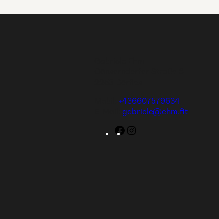
Gabriele Ehm
Gänserndorfer Straße 6
2253 Dörfles
Mobil:
+436607579634
E-Mail:
gabriele@ehm.fit
Facebook
Instagram