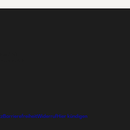
Geschäft
n oder dich
tz
Barrierefreiheit
Widerruf
Hier kündigen