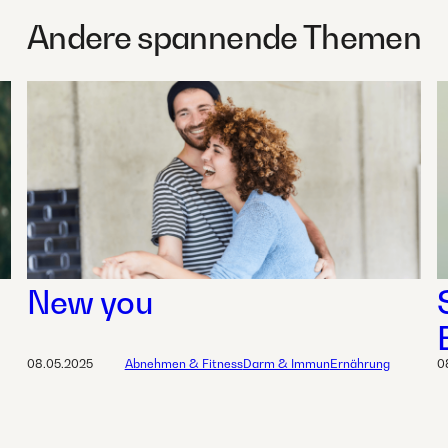
Andere spannende Themen
New you
08.05.2025
Abnehmen & Fitness
Darm & Immun
Ernährung
0