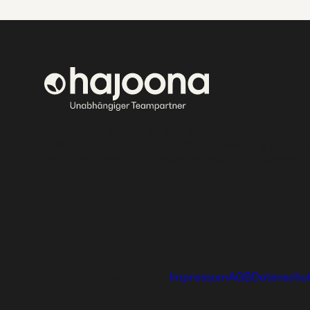
Bei hajoona kannst du dein eigenes, erfolgreiches 
aufbauen und eine einzigartige Ausbildung genieße
und deine Familie mit tollen Produkten versorgen.
Ⓒ 2024 hajoona GmbH
Impressum
AGB
Datenschu